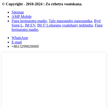
© Copyright - 2010-2024 : Zo rehetra voatokana.
Sitemap
AMP Mobile
Fiara herinaratra madio
,
Tafo masoandro panoramika
,
Byd
Song L
,
IM EV
,
IM l7 Loharano voalohany indrindra
,
Fiara
herinaratra madio
,
WhatsApp
E-mail
+8613299020000