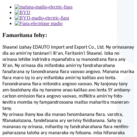
Famaritana fohy:
Shaanxi izahay
EDAUTO
Import and Export Co., Ltd. Ny orinasanay
dia ao amin'ny tanànan'i Xi'an, Faritanin'i Shaanxi. Isika no
orinasa lehibe indrindra mpanafatra sy manondrana fiara any
Xi'an. Ny orinasa dia mifantoka amin'ny fandraharahana
fanafarana sy fanondranana fiara vaovao angovo. Manana marika
fiara maro izy io ary mifantoka amin'ny kalitao avo lenta.
Fanondranana fiara mitondra angovo vaovao. Ny tanjonay tany
am-boalohany dia ny hanome anao kalitao avo lenta
SY
ambany-
carbon emission
fiara angovo vaovao, mifikitra amin'ny foto-
kevitra momba ny fampandrosoana maitso maharitra maneran-
tany.
Ny orinasa ihany koa dia manao fanombanana fiara, varotra,
fifanakalozana, fandefasana ary serivisy fividianana. Sahy sy
manavao ny orinasa, mihantsy ny fandraharahana fiara nentim-
paharazana taloha ary manaraka ny fotoana
.
mba hifanaraka