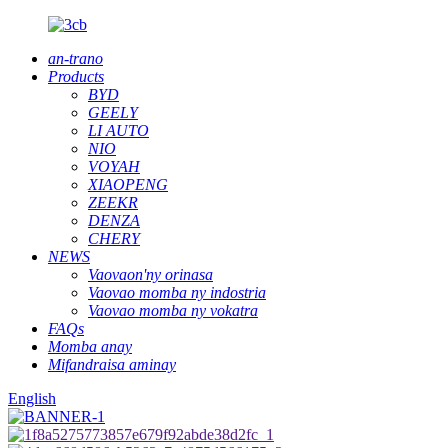
an-trano
Products
BYD
GEELY
LI AUTO
NIO
VOYAH
XIAOPENG
ZEEKR
DENZA
CHERY
NEWS
Vaovaon'ny orinasa
Vaovao momba ny indostria
Vaovao momba ny vokatra
FAQs
Momba anay
Mifandraisa aminay
English