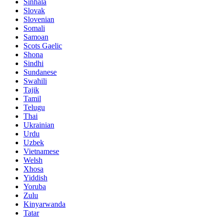
Sinhala
Slovak
Slovenian
Somali
Samoan
Scots Gaelic
Shona
Sindhi
Sundanese
Swahili
Tajik
Tamil
Telugu
Thai
Ukrainian
Urdu
Uzbek
Vietnamese
Welsh
Xhosa
Yiddish
Yoruba
Zulu
Kinyarwanda
Tatar