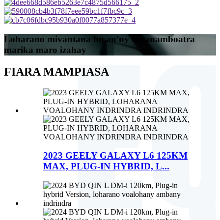
Loharano mivantana ho an'ny mpanamboatra
marika maro izahay
FIARA MAMPIASA
2023 GEELY GALAXY L6 125KM
MAX, PLUG-IN HYBRID, L...