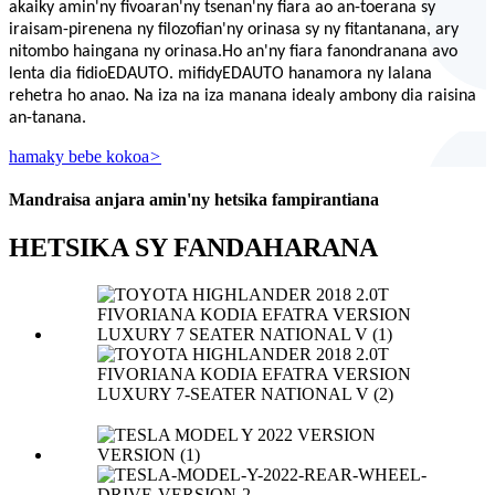
akaiky amin'ny fivoaran'ny tsenan'ny fiara ao an-toerana sy
iraisam-pirenena ny filozofian'ny orinasa sy ny fitantanana, ary
nitombo haingana ny orinasa.
Ho an'ny fiara fanondranana avo
lenta dia fidio
EDAUTO
. mifidy
EDAUTO
hanamora ny lalana
rehetra ho anao. Na iza na iza manana idealy ambony dia raisina
an-tanana.
hamaky bebe kokoa
>
Mandraisa anjara amin'ny hetsika fampirantiana
HETSIKA SY FANDAHARANA